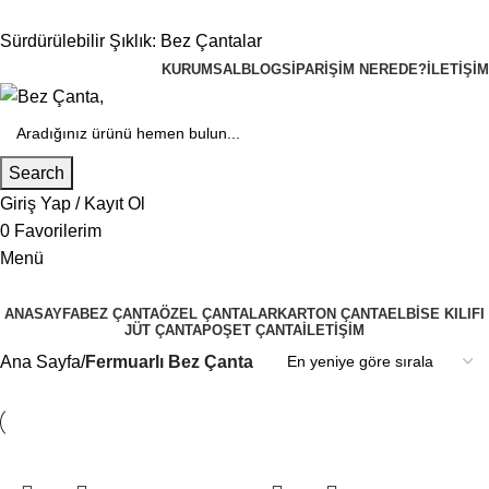
Sürdürülebilir Şıklık: Bez Çantalar
KURUMSAL
BLOG
SIPARIŞIM NEREDE?
İLETIŞIM
Search
Giriş Yap / Kayıt Ol
0
Favorilerim
Menü
ANASAYFA
BEZ ÇANTA
ÖZEL ÇANTALAR
KARTON ÇANTA
ELBISE KILIFI
JÜT ÇANTA
POŞET ÇANTA
İLETIŞIM
Ana Sayfa
Fermuarlı Bez Çanta